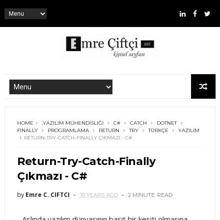
HOME
.YAZILIM MÜHENDISLIĞI
C#
CATCH
DOTNET
FINALLY
PROGRAMLAMA
RETURN
TRY
TÜRKÇE
YAZILIM
RETURN-TRY-CATCH-FINALLY ÇIKMAZI - C#
Return-Try-Catch-Finally
Çıkmazı - C#
by
Emre C. CIFTCI
10 YEARS AGO
2 MINUTE
READ
Aslında yazılım dünyasının basit bir kesiti olmasına