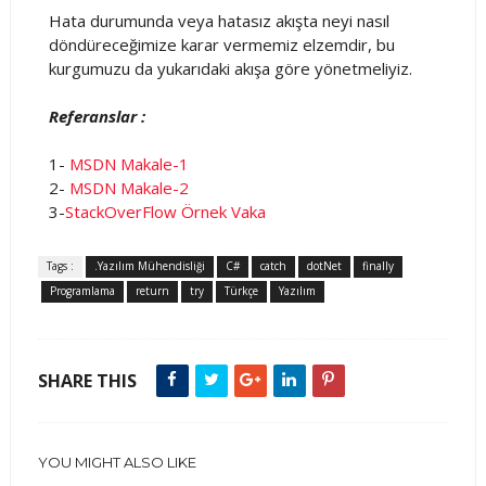
Hata durumunda veya hatasız akışta neyi nasıl
döndüreceğimize karar vermemiz elzemdir, bu
kurgumuzu da yukarıdaki akışa göre yönetmeliyiz.
Referanslar :
1-
MSDN Makale-1
2-
MSDN Makale-2
3-
StackOverFlow Örnek Vaka
Tags :
.Yazılım Mühendisliği
C#
catch
dotNet
finally
Programlama
return
try
Türkçe
Yazılım
SHARE THIS
YOU MIGHT ALSO LIKE