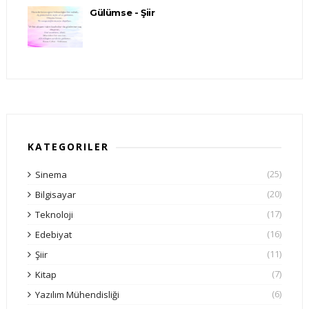
Gülümse - Şiir
KATEGORILER
(25)
Sinema
(20)
Bilgisayar
(17)
Teknoloji
(16)
Edebiyat
(11)
Şiir
(7)
Kitap
(6)
Yazılım Mühendisliği