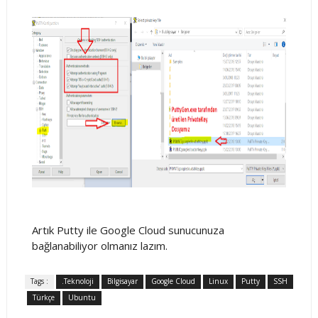
Artık Putty ile Google Cloud sunucunuza
bağlanabiliyor olmanız lazım.
Tags :
.Teknoloji
Bilgisayar
Google Cloud
Linux
Putty
SSH
Türkçe
Ubuntu