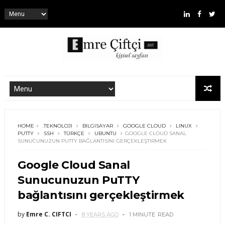
HOME
.TEKNOLOJI
BILGISAYAR
GOOGLE CLOUD
LINUX
PUTTY
SSH
TÜRKÇE
UBUNTU
GOOGLE CLOUD SANAL
SUNUCUNUZUN PUTTY BAĞLANTISINI GERÇEKLEŞTIRMEK
Google Cloud Sanal
Sunucunuzun PuTTY
bağlantısını gerçekleştirmek
by
Emre C. CIFTCI
8 YEARS AGO
1 MINUTE
READ