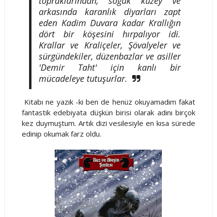
topraklarından, soğuk kuzey ve
arkasında karanlık diyarları zapt
eden Kadim Duvara kadar Krallığın
dört bir köşesini hırpalıyor idi.
Krallar ve Kraliçeler, Şövalyeler ve
sürgündekiler, düzenbazlar ve asiller
'Demir Taht' için kanlı bir
mücadeleye tutuşurlar.
Kitabı ne yazık -ki ben de henüz okuyamadım fakat
fantastik edebiyata düşkün birisi olarak adını birçok
kez duymuştum. Artık dizi vesilesiyle en kısa sürede
edinip okumak farz oldu.