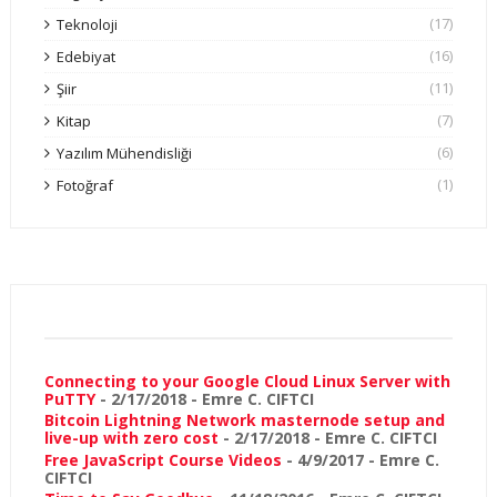
(17)
Teknoloji
(16)
Edebiyat
(11)
Şiir
(7)
Kitap
(6)
Yazılım Mühendisliği
(1)
Fotoğraf
Connecting to your Google Cloud Linux Server with
PuTTY
- 2/17/2018
- Emre C. CIFTCI
Bitcoin Lightning Network masternode setup and
live-up with zero cost
- 2/17/2018
- Emre C. CIFTCI
Free JavaScript Course Videos
- 4/9/2017
- Emre C.
CIFTCI