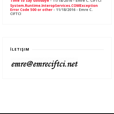
Time to Say Goodbye
- 11/18/2016
- Emre C. CIFTCI
System.Runtime.InteropServices.COMException
Error Code 500 or other
- 11/18/2016
- Emre C.
CIFTCI
İLETIŞIM