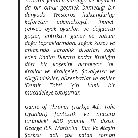
Yazların yıllarca sürdüğü ve kışların
da bir ömür geçmek bilmediği bir
dünyada, Westeros hükümdarlığı
kefaretini ödemekteydi. İhanet,
şehvet, ayak oyunları ve doğaüstü
güçler, entrikacı güney ve yabani
doğu topraklarından, soğuk kuzey ve
arkasında karanlık diyarları zapt
eden Kadim Duvara kadar Krallığın
dört bir köşesini hırpalıyor idi.
Krallar ve Kraliçeler, Şövalyeler ve
sürgündekiler, düzenbazlar ve asiller
'Demir Taht' için kanlı bir
mücadeleye tutuşurlar.
Game of Thrones (Türkçe Adı: Taht
Oyunları) fantastik ve macera
türündeki ABD yapımı TV dizisi.
George R.R. Martin'in "Buz Ve Ateşin
Şarkısı" adlı çok satan roman