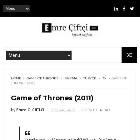
HOME
GAME OF THRONES
SINEMA
TÜRKÇE
TV
GAME OF
THRONES (2011)
Game of Thrones (2011)
by
Emre C. CIFTCI
15 YEARS AGO
2 MINUTE
READ