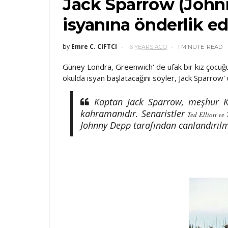
Jack Sparrow (John
isyanına önderlik e
by
Emre C. CIFTCI
16 YEARS AGO
1 MINUTE
READ
Güney Londra, Greenwich' de ufak bir kız çocuğ
okulda isyan başlatacağını söyler, Jack Sparrow' 
Kaptan Jack Sparrow, meşhur Kar
kahramanıdır. Senaristler
Ted Elliott ve
Johnny Depp tarafından canlandırılm