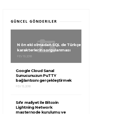
GÜNCEL GÖNDERILER
N ön eki olmadan SQL de Türkçe
karakterlerin sorgulanması
FEV 19, 2018
Google Cloud Sanal
Sunucunuzun PuTTY
bağlantısını gerçekleştirmek
FEV 15, 2018
Sıfır maliyet ile Bitcoin
Lightning Network
masternode kurulumu ve