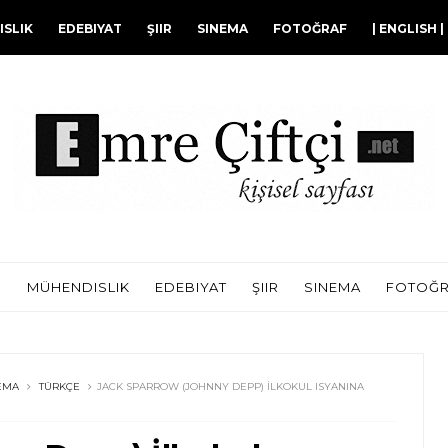
SLIK
EDEBIYAT
ŞIIR
SINEMA
FOTOĞRAF
| ENGLISH |
I
MÜHENDISLIK
EDEBIYAT
ŞIIR
SINEMA
FOTOĞ
EMA
TÜRKÇE
JACK SPARROW (JOHNNY DEPP) İLKOKUL ISYANINA