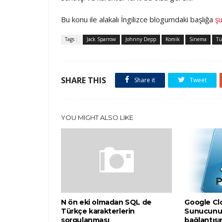
Bu konu ile alakalı İngilizce blogumdaki başlığa
ş
Tags :
Jack Sparrow
Johnny Depp
Komik
Sinema
Tü
SHARE THIS
Share it
Tweet
YOU MIGHT ALSO LIKE
N ön eki olmadan SQL de
Google Cl
Türkçe karakterlerin
Sunucunu
sorgulanması
bağlantısı