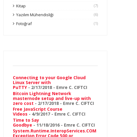
(7)
Kitap
(6)
Yazılım Mühendisliği
(1)
Fotoğraf
Connecting to your Google Cloud
Linux Server with
PuTTY
- 2/17/2018
- Emre C. CIFTCI
Bitcoin Lightning Network
masternode setup and live-up with
zero cost
- 2/17/2018
- Emre C. CIFTCI
Free JavaScript Course
Videos
- 4/9/2017
- Emre C. CIFTCI
Time to Say
Goodbye
- 11/18/2016
- Emre C. CIFTCI
System.Runtime.InteropServices.COM
Exception Error Code 500 or