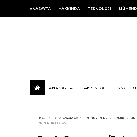
ANASAYFA
HAKKINDA
TEKNOLOJI
MÜHENDI
ANASAYFA
HAKKINDA
TEKNOLOJ
HOME
JACK SPARROW
JOHNNY DEPP
KOMIK
SIN
ÖNDERLIK EDERSE