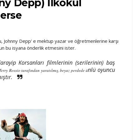
ny Depp) İlkokul
derse
u, Johnny Depp' e mektup yazar ve öğretmenlerine karşı
un bu isyana önderlik etmesini ister.
ayip Korsanları filmlerinin (serilerinin) baş
nlü oyuncu
 Terry Rossio tarafından yaratılmış, beyaz perdede ü
ıştır.