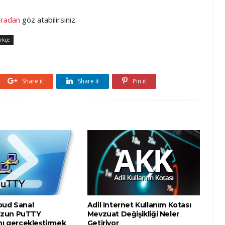
uradan
göz atabilirsiniz.
rkçe
Share it
Share it
Pin it
oud Sanal
Adil Internet Kullanım Kotası
zun PuTTY
Mevzuat Değişikliği Neler
nı gerçekleştirmek
Getiriyor