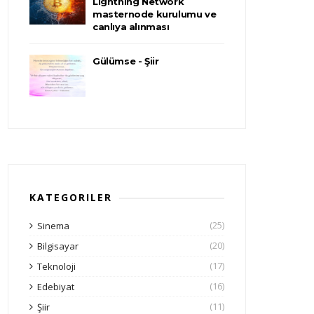
Lightning Network
masternode kurulumu ve
canlıya alınması
Gülümse - Şiir
KATEGORILER
(25)
Sinema
(20)
Bilgisayar
(17)
Teknoloji
(16)
Edebiyat
(11)
Şiir