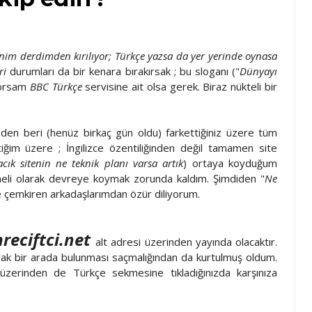
nim derdimden kırılıyor; Türkçe yazsa da yer yerinde oynasa
ri
durumları da bir kenara bırakırsak ; bu sloganı ("
Dünyayı
ıyorsam
BBC Türkçe
servisine ait olsa gerek. Biraz nükteli bir
en beri (henüz birkaç gün oldu) farkettiğiniz üzere tüm
tiğim üzere ; İngilizce özentiliğinden değil tamamen site
cık sitenin ne teknik planı varsa artık
) ortaya koyduğum
meli olarak devreye koymak zorunda kaldım. Şimdiden "
Ne
e çemkiren arkadaşlarımdan özür diliyorum.
reciftci.net
alt adresi üzerinden yayında olacaktır.
 olarak bir arada bulunması saçmalığından da kurtulmuş oldum.
üzerinden de Türkçe sekmesine tıkladığınızda karşınıza