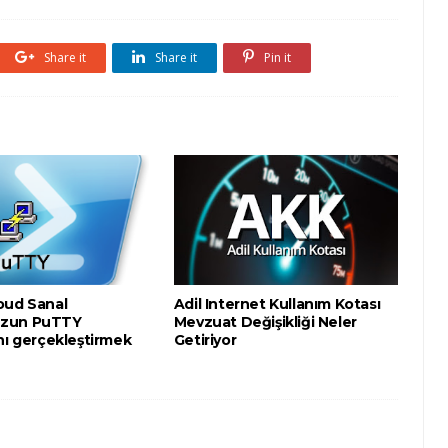
Share it
Share it
Pin it
oud Sanal
Adil Internet Kullanım Kotası
zun PuTTY
Mevzuat Değişikliği Neler
nı gerçekleştirmek
Getiriyor