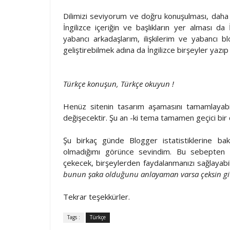
Dilimizi seviyorum ve doğru konuşulması, daha
İngilizce içeriğin ve başlıkların yer alması da
yabancı arkadaşlarım, ilişkilerim ve yabancı blo
geliştirebilmek adına da İngilizce birşeyler yazı
Türkçe konuşun, Türkçe okuyun !
Henüz sitenin tasarım aşamasını tamamlayabil
değişecektir. Şu an -ki tema tamamen geçici bir
Şu birkaç günde Blogger istatistiklerine ba
olmadığımı görünce sevindim. Bu sebepten ö
çekecek, birşeylerden faydalanmanızı sağlayabile
bunun şaka olduğunu anlayaman varsa çeksin git
Tekrar teşekkürler.
Tags :
Türkçe