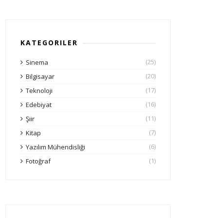
KATEGORILER
(25)
Sinema
(20)
Bilgisayar
(17)
Teknoloji
(16)
Edebiyat
(11)
Şiir
(7)
Kitap
(6)
Yazılım Mühendisliği
(1)
Fotoğraf