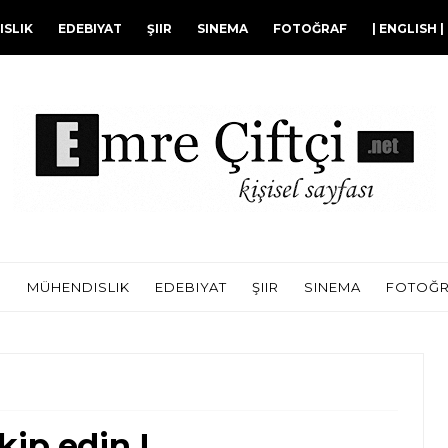
SLIK
EDEBIYAT
ŞIIR
SINEMA
FOTOĞRAF
| ENGLISH |
I
MÜHENDISLIK
EDEBIYAT
ŞIIR
SINEMA
FOTOĞ
kip edin !