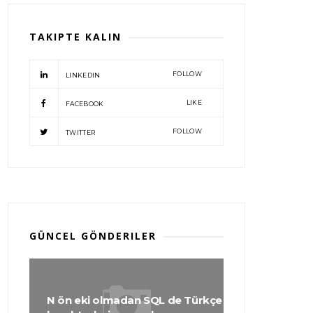
TAKIPTE KALIN
FOLLOW
LINKEDIN
LIKE
FACEBOOK
FOLLOW
TWITTER
GÜNCEL GÖNDERILER
N ön eki olmadan SQL de Türkçe