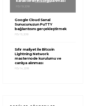
karakterlerin sorgulanması
FEV 19, 2018
Google Cloud Sanal
Sunucunuzun PuTTY
bağlantısını gerçekleştirmek
FEV 15, 2018
Sıfır maliyet ile Bitcoin
Lightning Network
masternode kurulumu ve
canlıya alınması
FEV 14, 2018