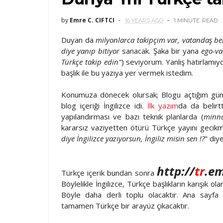
by
Emre C. CIFTCI
16 YEARS AGO
1 MINUTE
READ
Duyan da
milyonlarca takipçim var, vatandaş be
diye yanıp bitiyor
sanacak. Şaka bir yana
ego-va
Türkçe takip edin"
) seviyorum. Yanlış hatırlam
başlık ile bu yazıya yer vermek istedim.
Konumuza dönecek olursak; Blogu açtığım günd
blog içeriği İngilizce idi.
İlk yazım
da da belirt
yapılandırması ve bazı teknik planlarda (
minna
kararsız vaziyetten ötürü Türkçe yayını gecik
diye İngilizce yazıyorsun, İngiliz misin sen !?
" diy
http://
tr
.em
Türkçe içerik bundan sonra
Böylelikle İngilizce, Türkçe başlıkların karışık
Böyle daha derli toplu olacaktır. Ana sayfa 
tamamen Türkçe bir arayüz çıkacaktır.