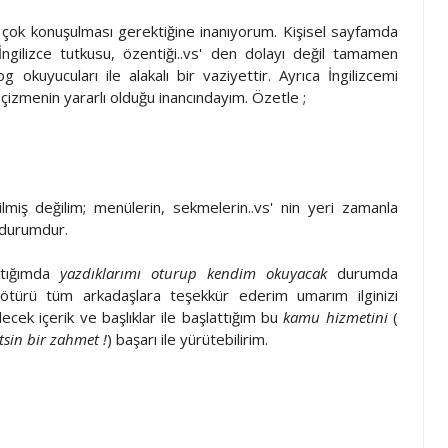
 çok konuşulması gerektiğine inanıyorum. Kişisel sayfamda
 İngilizce tutkusu, özentiği..vs' den dolayı değil tamamen
g okuyucuları ile alakalı bir vaziyettir. Ayrıca İngilizcemi
p çizmenin yararlı olduğu inancındayım. Özetle ;
miş değilim; menülerin, sekmelerin..vs' nin yeri zamanla
 durumdur.
ktığımda
yazdıklarımı oturup kendim okuyacak
durumda
türü tüm arkadaşlara teşekkür ederim umarım ilginizi
cek içerik ve başlıklar ile başlattığım bu
kamu hizmetini
(
sin bir zahmet !
) başarı ile yürütebilirim.