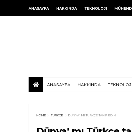
ANASAYFA
HAKKINDA
TEKNOLOJI
MÜHENDI
ANASAYFA
HAKKINDA
TEKNOLOJ
HOME
TÜRKÇE
DÜNYA' MI TÜRKÇE TAKIP EDIN !
Dünya' mı Türkçe ta